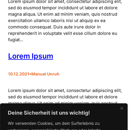
Lorem ipsum dolor sit amet, consectetur adipiscing elit,
sed do eiusmod tempor incididunt ut labore et dolore
magna aliqua. Ut enim ad minim veniam, quis nostrud
exercitation ullamco laboris nisi ut aliquip ex ea
commodo consequat. Duis aute irure dolor in
reprehenderit in voluptate velit esse cillum dolore eu
fugiat…
Lorem Ipsum
10.12.2021
•
Manuel Unruh
Lorem ipsum dolor sit amet, consectetur adipiscing elit,
sed do eiusmod tempor incididunt ut labore et dolore
magna aliqua. Ut enim ad minim veniam, quis nostrud
exercitation ullamco laboris nisi ut aliquip ex ea
Deine Sicherheit ist uns wichtig!
commodo consequat. Duis aute irure dolor in
reprehenderit in voluptate velit esse cillum dolore eu
Wir verwenden Cookies, um dein Surferlebnis zu
fugiat…